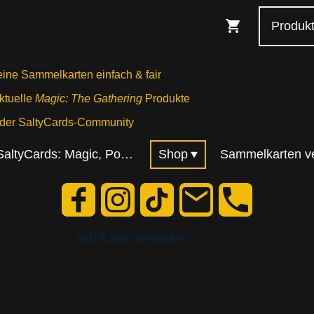
eine Sammelkarten einfach & fair
ktuelle
Magic: The Gathering
Produkte
 der SaltyCards-Community
SaltyCards: Magic, Pokémon, YuGiOh,… |Start
Shop
Sammelkarten v
Jetzt Karten verkaufen